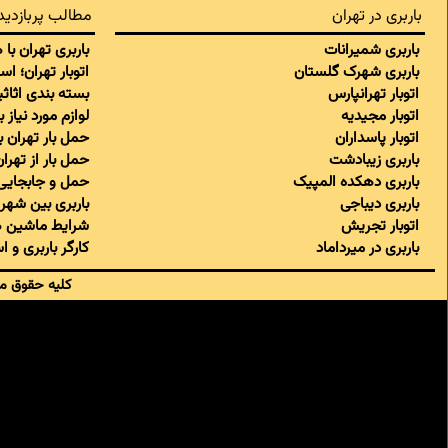
باربری در تهران
مطالب پربازدید
باربری شمیرانات
باربری تهران با
باربری شهرک گلستان
اتوبار تهران؛ ا
اتوبار تهرانپارس
بسته بندی اثاثی
اتوبار مجیدیه
لوازم مورد نیاز 
اتوبار پاسداران
حمل بار تهران 
باربری زیبادشت
حمل بار از تهر
باربری دهکده المپیک
حمل و جابجایی 
باربری دیباجی
باربری بین شهری
اتوبار تجریش
شرایط ماشین ه
باربری در میرداماد
کارگر باربری و 
کلیه حقوق ما