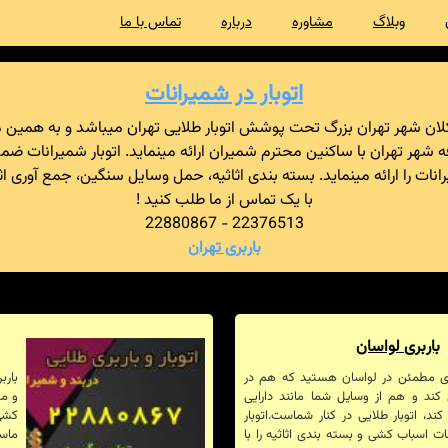
وبلاگ
مشاوره
درباره
تماس با ما
اتوبار در شمیرانات
کلان شهر تهران بزرگ تحت پوشش اتوبار طلایی تهران میباشد و به همین 
فه شهر تهران با ساکنین محترم شمیران ارائه مینماید. اتوبار شمیرانات
ت را ارائه مینماید. بسته بندی اثاثیه، حمل وسایل سنگین، جمع آوری اثا
با یک تماس از ما طلب کنید !
22376513 - 22880867
باربری تهران
باربری لواسان
بری مطمئن در لواسان هستید که هم در
بارب
کند و هم از وسایل شما مانند دارایی
و مو
، اتوبار طلایی در کنار شماست.اتوبار
کشی 
ات اسباب کشی و بسته بندی اثاثیه را با
ماس