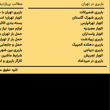
باربری در تهران
مطالب پربازدید
باربری شمیرانات
باربری تهران با
باربری شهرک گلستان
اتوبار تهران؛ ا
اتوبار تهرانپارس
بسته بندی اثاثی
اتوبار مجیدیه
لوازم مورد نیاز 
اتوبار پاسداران
حمل بار تهران 
باربری زیبادشت
حمل بار از تهر
باربری دهکده المپیک
حمل و جابجایی 
باربری دیباجی
باربری بین شهری
اتوبار تجریش
شرایط ماشین ه
باربری در میرداماد
کارگر باربری و 
کلیه حقوق ما