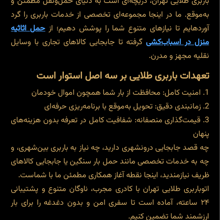
باربری طلایی تهران، دریچه‌ای است به دنیای حمل‌ونقل مطمئن و
به‌موقع. ما در اینجا مجموعه‌ای تخصصی از خدمات باربری را گرد
آوردهایم تا نیازهای متنوع شما را پوشش دهیم؛ از
حمل اثاثیه
منزل در اسباب‌کشی
گرفته تا جابجایی کالاهای تجاری با وسایل
نقلیه مجهز و مدرن.
تعهدات باربری طلایی بر سه اصل استوار است
امنیت کامل: محافظت از بار شما همچون اموال خودمان
زمانبندی دقیق: تحویل به‌موقع با برنامه‌ریزی حرفه‌ای
قیمت‌گذاری منصفانه: شفافیت کامل در تعرفه بدون هزینه‌های
پنهان
چه قصد جابجایی درون‎شهری دارید، چه نیاز به باربری بین‌شهری، و
چه به خدمات تخصصی مانند حمل بار سنگین یا جابجایی کالاهای
ظریف نیازمندید، اینجا نقطه آغاز همکاری مطمئن ما با شماست.
اتوباربری طلایی تهران با کادری مجرب، ناوگان متنوع و پشتیبانی
۲۴ ساعته، آماده است تا سفری امن و بدون دغدغه را برای بار
ارزشمند شما تضمین کنیم.