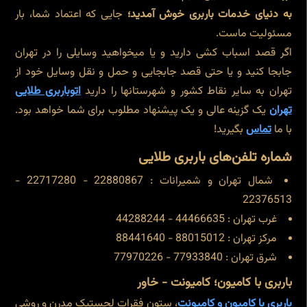
به دنیای خدمات باربری خوش آمدید؛
جایی که اعتماد شما، بار
مسئولیت ماست.
اگر قصد اسباب کشی دارید و یا میخواهید وسایلی را در تهران
جابجا کنید و یا حتی قصد جابجایی و حمل و نقل وسایل خود از
تهران به سایر نقاط کشور و شهرستانها را دارید
اتوباربری طلایی
تهران
یک گزینه عالی و یک پیشنهاد مطلوب برای شما خواهد بود.
با ما
تماس
بگیرید!
شماره تلفن‌های باربری طلایی
شمال تهران و شمیرانات : 22880867 - 22717280 -
22376513
غرب تهران : 44466635 - 44288244
مرکز تهران : 88015012 - 88441640
شرق تهران : 77933840 - 77970226
باربری با کامیون؛ کامیونت - خاور
باربری با کامیون و کامیونت
، ستون فقرات لجستیک مدرن و روشی