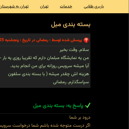
باربری طلایی
خدمات
تهران
تهران به شهرستان
بسته بندی مبل
پرسش شده توسط : رمضانی در تاریخ : پنجشنبه 25 آذر 1400
سلام. وقت بخیر
من یه نمایشگاه مبلمان دارم که تقریبا روزی یه بار
آیا میشه سرویس روزانه برای من انجام بدید.
هزینه اش چقدر میشه ( با بسته بندی سلفون
سپاسگذارم. رمضانی
پاسخ به: بسته بندی مبل
درود بر شما
اگر درست متوجه شده باشم شما درخواست سرویس روز